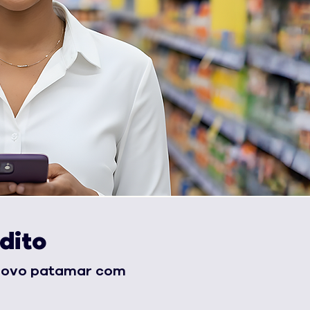
dito
 novo patamar com