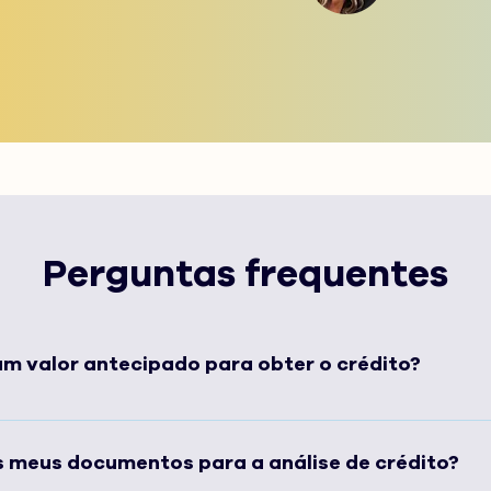
Perguntas frequentes
m valor antecipado para obter o crédito?
 consulta de limite até a contratação do crédito, é 100
ada — só começa a pagar após receber o valor aprovad
 meus documentos para a análise de crédito?