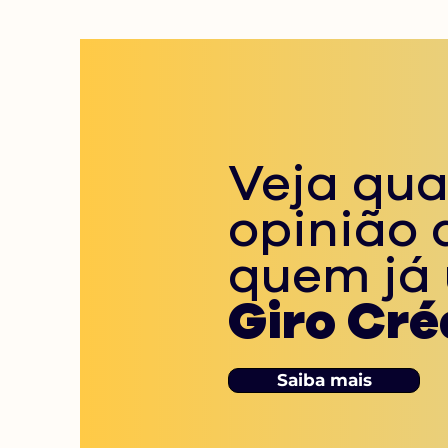
Veja qua
opinião 
quem já 
Giro Cré
Saiba mais