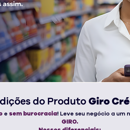
 assim.
dições do Produto
Giro Cré
o
e
sem burocracia
!
Leve seu negócio a um
GIRO.
Nossos diferenciais: