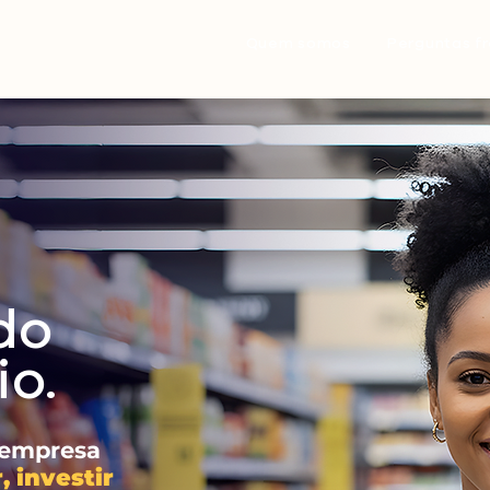
Quem somos
Perguntas f
do
o.
 empresa
, investir