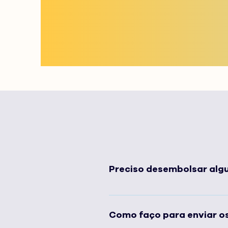
Preciso desembolsar algu
Não. Todo o processo, desde a
pagar nenhuma taxa antecip
Como faço para enviar os