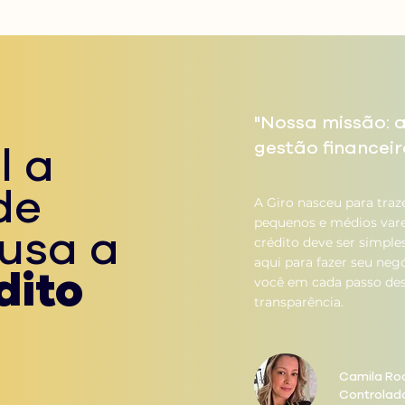
"Nossa missão: a
l a
gestão financeir
de
A Giro nasceu para traz
pequenos e médios vare
usa a
crédito deve ser simple
aqui para fazer seu ne
dito
você em cada passo de
transparência.
Camila Ro
Controlado